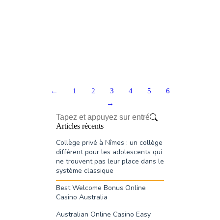
sur plusieurs soirées Jeanne Revel,
facilitatrice relationnelle, qui, forte de ses
formations et de son expérience, propose
aux parents, grands-parents et…
LIRE
←
1
2
3
4
5
6
→
Articles récents
Collège privé à Nîmes : un collège
différent pour les adolescents qui
ne trouvent pas leur place dans le
système classique
Best Welcome Bonus Online
Casino Australia
Australian Online Casino Easy