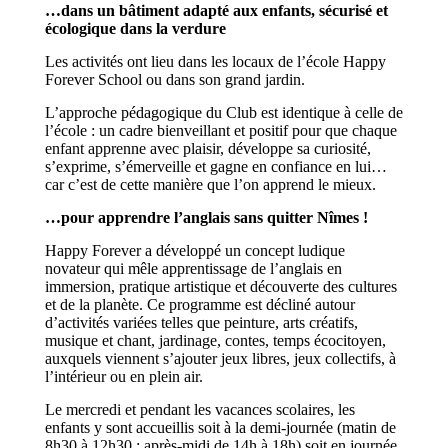
…dans un bâtiment adapté aux enfants, sécurisé et
écologique dans la verdure
Les activités ont lieu dans les locaux de l’école Happy
Forever School ou dans son grand jardin.
L’approche pédagogique du Club est identique à celle de
l’école : un cadre bienveillant et positif pour que chaque
enfant apprenne avec plaisir, développe sa curiosité,
s’exprime, s’émerveille et gagne en confiance en lui…
car c’est de cette manière que l’on apprend le mieux.
…pour apprendre l’anglais sans quitter Nîmes !
Happy Forever a développé un concept ludique
novateur qui mêle apprentissage de l’anglais en
immersion, pratique artistique et découverte des cultures
et de la planète. Ce programme est décliné autour
d’activités variées telles que peinture, arts créatifs,
musique et chant, jardinage, contes, temps écocitoyen,
auxquels viennent s’ajouter jeux libres, jeux collectifs, à
l’intérieur ou en plein air.
Le mercredi et pendant les vacances scolaires, les
enfants y sont accueillis soit à la demi-journée (matin de
8h30 à 12h30 ; après-midi de 14h à 18h) soit en journée