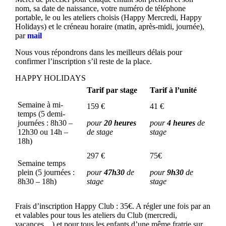
nom, sa date de naissance, votre numéro de téléphone
portable, le ou les ateliers choisis (Happy Mercredi, Happy
Holidays) et le créneau horaire (matin, après-midi, journée),
par
mail
Nous vous répondrons dans les meilleurs délais pour
confirmer l’inscription s’il reste de la place.
HAPPY HOLIDAYS
Tarif par stage
Tarif à l’unité
Semaine à mi-
159 €
41 €
temps (5 demi-
journées : 8h30 –
pour
20 heures
pour
4 heures
de
12h30 ou 14h –
de stage
stage
18h)
297 €
75€
Semaine temps
plein (5 journées :
pour
47h30
de
pour
9h30
de
8h30 – 18h)
stage
stage
Frais d’inscription Happy Club : 35€. A régler une fois par an
et valables pour tous les ateliers du Club (mercredi,
vacances…) et pour tous les enfants d’une même fratrie sur